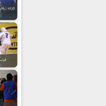
کاراته | رق
فوتسا