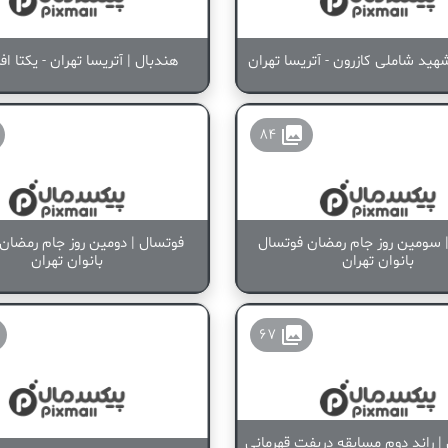
هید شاملی کازرون - آتریسا تهران
هندبال | آتریسا تهران - یکتا افرو
collections
84
 سومین روز جام رمضان فوتسال
فوتسال | دومین روز جام رمضان
بانوان تهران
بانوان تهران
collections
67
 | راند دوم مسابقه دریفت قهرمانی