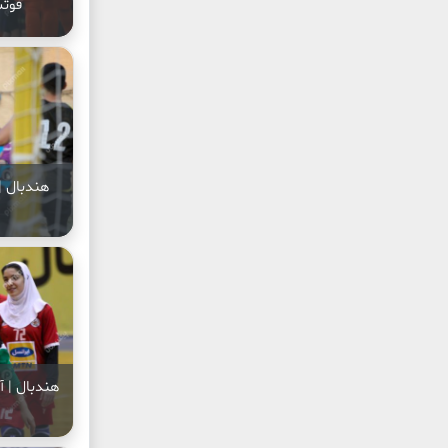
فوتس
هندبال |
هندبال | آ