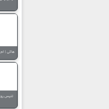
هاکی | ام 
تنیس روی 