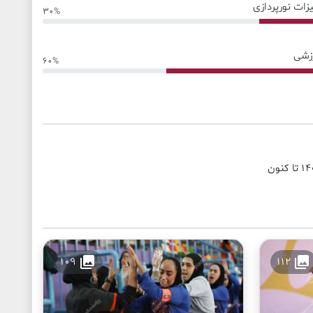
یزات نورپردازی
30%
زشی
60%
collections
collections
109
112