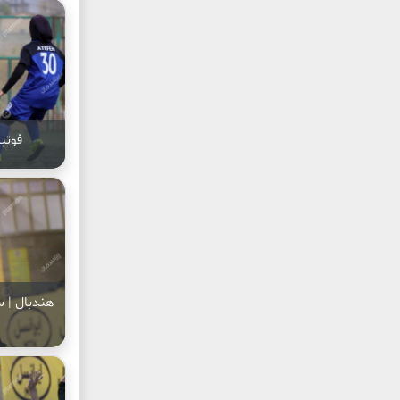
فوتب
هندبال | س