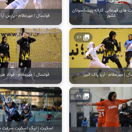
ابت های قهرمانی کاراته پیشکسوتان
کشور
فوتسال | مهرعظام - پارس آرا 
collections
78
ل | مهرعظام - آریا پاک البرز
فوتسال | مهرعظام - فولاد هر
collections
49
اسکیت | لیگ اسکیت سرعت جو