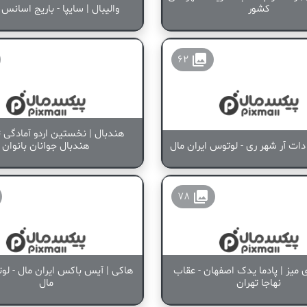
کشور
والیبال | سایپا - باریج اسانس
collections
62
هندبال | نخستین اردو آمادگی 
دات آر شهر ری - لوتوس ایران مال
هندبال جوانان بانوان
collections
78
میز | پادما یدک اصفهان - عقاب
هاکی | آیس باکس ایران مال - لو
نهاجا تهران
مال