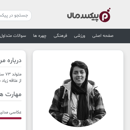
صفحه اصلی
ورزشی
فرهنگی
چهره ها
سوالات متداول
درباره م
متولد 73 ساکن تهران. کم و بیش فوتسال بازی میکنم.
از علاقه زیا
مهارت ها
عکاسی مدلی
30% Complete