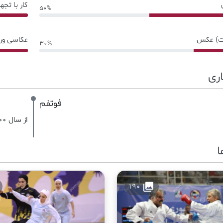
کار با تجه
50%
30% Complete
یت) عکس
عکاسی ور
30%
60% Complete
ری
فوتفم
از سال 1400 تا کنون
ا
collections
190