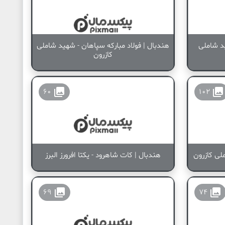
د شاملی
هندبال | فولاد مبارکه سپاهان - شهید شاملی
کازرون
collections
collections
60
102
لی کازرون
هندبال | کات شاهرود - یکتا افرورز البرز
collections
collections
69
74