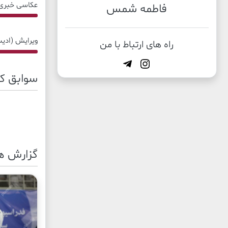
عکاسی خبری
فاطمه شمس
50% Complete
ویرایش (اد
راه های ارتباط با من
30% Complete
سوابق کا
گزارش ه