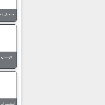
هندبال | ش
فوتسال |
اتومبیلرانی