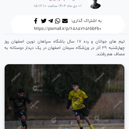
01 دی ماه 1402 ساعت 15:16:10
به اشتراک گذاری:
https://pixmall.ir/p/65857656bb4b0
تیم های جوانان و رده 17 سال باشگاه سپاهان نوین اصفهان روز
چهارشنبه 29 آذر در ورزشگاه سیمان اصفهان در یک دیدار دوستانه به
مصاف هم رفتند.