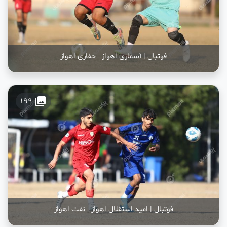
فوتبال | آسماری اهواز - حفاری اهواز
collections
199
فوتبال | امید استقلال اهواز - نفت اهواز