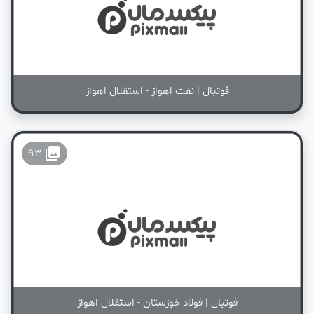
فوتبال | نفت اهواز - استقلال اهواز
collections
93
فوتبال | فولاد خوزستان - استقلال اهواز