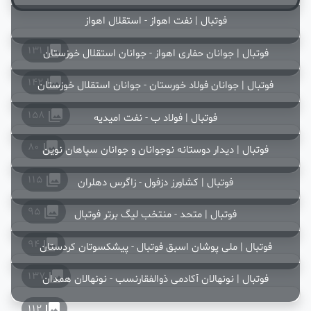
collections
131
فوتبال | نفت اهواز - استقلال اهواز
دسته بندی اول
collections
142
همه
دسته بندی دوم