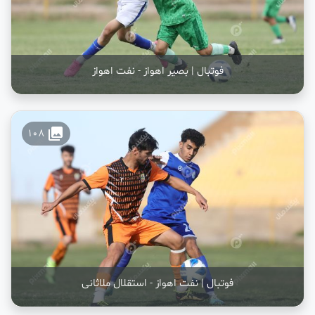
فوتبال | بصیر اهواز - نفت اهواز
collections
108
فوتبال | نفت اهواز - استقلال ملاثانی