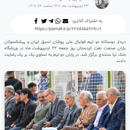
23 اردیبهشت ماه 1401 ساعت 03:11:26
به اشتراک گذاری:
https://pixmall.ir/p/627d8b596fc06
دیدار دوستانه دو تیم فوتبال ملی پوشان اسبق ایران و پیشکسوتان
یاران صنعت نفت کردستان روز جمعه 22 اردیبهشت ماه در ورزشگاه
ملک نیا سنندج برگزار شد. در پایان دو تیم به تساوی یک بر یک رضایت
دادند.