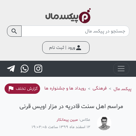
search
person
ورود | ثبت نام
flag
فرهنگی
رویداد ها و جشنواره ها
پیکسـ مال
گزارش تخلف
مراسم اهل سنت قادریه در مزار اویس قرنی
عکاس:
مبین پیمانکار
12 اسفند ماه 1399 ساعت 19:02:05