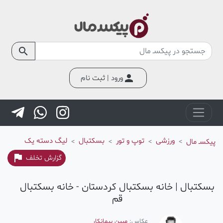
search
person
ورود | ثبت نام
ورزشی
توپ و تور
بسکتبال
لیگ دسته یک
پیکسـ مال
flag
گزارش تخلف
بسکتبال | خانه بسکتبال کردستان - خانه بسکتبال
قم
عکاس:
مبین پیمانکار