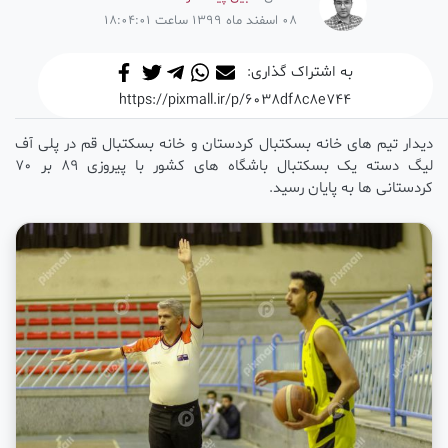
08 اسفند ماه 1399 ساعت 18:04:01
به اشتراک گذاری:
https://pixmall.ir/p/6038df8c8e744
دیدار تیم های خانه بسکتبال کردستان و خانه بسکتبال قم در پلی آف
لیگ دسته یک بسکتبال باشگاه های کشور با پیروزی 89 بر 70
کردستانی ها به پایان رسید.