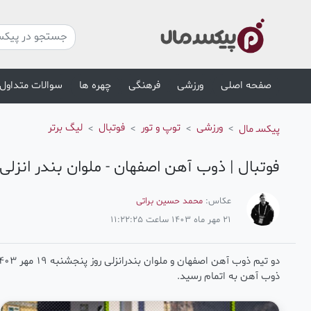
صفحه اصلی
ورزشی
فرهنگی
چهره ها
سوالات متداول
ورزشی
توپ و تور
فوتبال
لیگ برتر
پیکسـ مال
فوتبال | ذوب آهن اصفهان - ملوان بندر انزلی
عکاس:
محمد حسین براتی
21 مهر ماه 1403 ساعت 11:22:25
ذوب آهن به اتمام رسید.