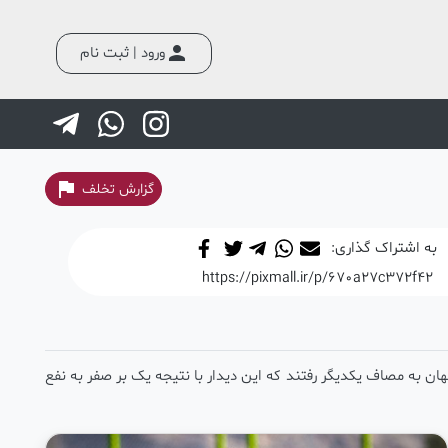
person
ورود | ثبت نام
flag
گزارش تخلف
به اشتراک گذاری:
https://pixmall.ir/p/670a27c372f42
کشور در ورزشگاه عاطف شفق اصفهان به مصاف یکدیگر رفتند که این دیدار با نتیجه یک بر صفر به نفع