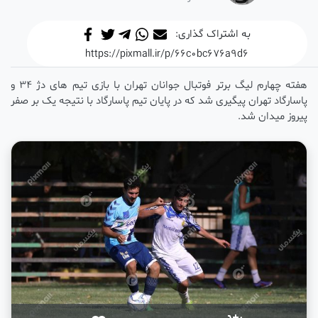
به اشتراک گذاری:
https://pixmall.ir/p/66c0bc676a9d6
هفته چهارم لیگ برتر فوتبال جوانان تهران با بازی تیم های دژ ۳۴ و
پاسارگاد تهران پیگیری شد که در پایان تیم پاسارگاد با نتیجه یک بر صفر
پیروز میدان شد.