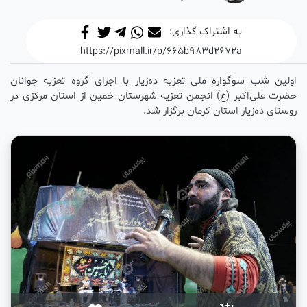
به اشتراک گذاری:
https://pixmall.ir/p/665b983d2672a
اولین شب سوگواره ملی تعزیه ده‌زیار با اجرای گروه تعزیه جوانان
حضرت علی‌اکبر (ع) انجمن تعزیه شهرستان خمین از استان مرکزی در
روستای ده‌زیار استان کرمان برگزار شد.