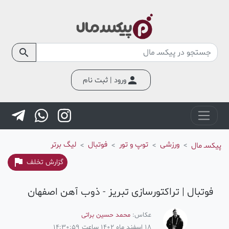
search
person
ورود | ثبت نام
ورزشی
توپ و تور
فوتبال
لیگ برتر
پیکسـ مال
flag
گزارش تخلف
فوتبال | تراکتورسازی تبریز - ذوب آهن اصفهان
عکاس:
محمد حسین براتی
18 اسفند ماه 1402 ساعت 14:30:59