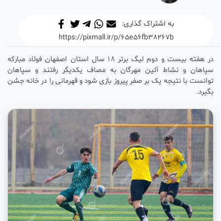
به اشتراک گذاری:
https://pixmall.ir/p/65e56fb38267b
در هفته بیست و دوم لیگ برتر 18 سال استان اصفهان فولاد مبارکه
سپاهان و نشاط آئین مهرگان به مصاف یکدیگر رفتند و سپاهان
توانست با نتیجه یک بر صفر پیروز بازی شود و قهرمانی را در خانه جشن
بگیرد.