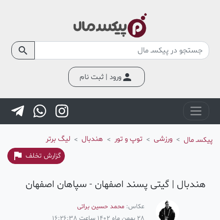
search
person
ورود | ثبت نام
ورزشی
توپ و تور
هندبال
لیگ برتر
پیکسـ مال
flag
گزارش تخلف
هندبال | گیتی پسند اصفهان - سپاهان اصفهان
عکاس:
محمد حسین براتی
28 بهمن ماه 1402 ساعت 16:26:38