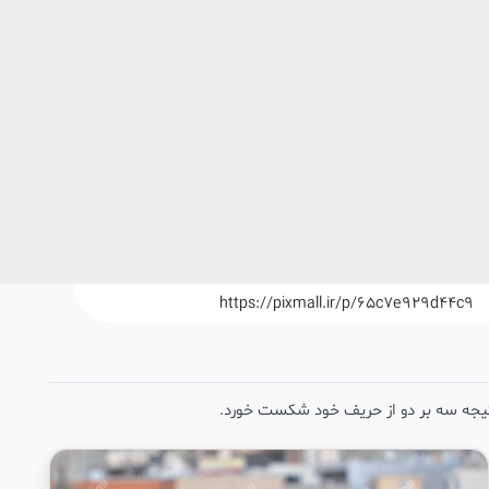
https://pixmall.ir/p/65c7e929d44c9
 نتیجه سه بر دو از حریف خود شکست خورد.
favorite
add_shopping_cart