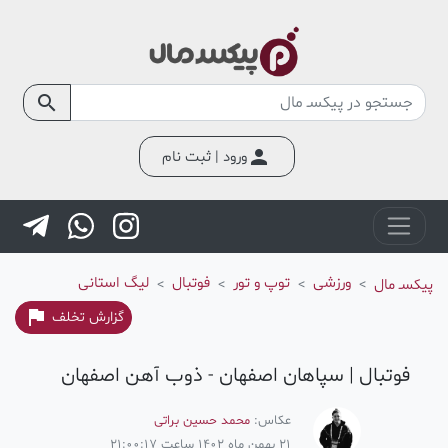
search
person
ورود | ثبت نام
ورزشی
توپ و تور
فوتبال
لیگ استانی
پیکسـ مال
flag
گزارش تخلف
فوتبال | سپاهان اصفهان - ذوب آهن اصفهان
عکاس:
محمد حسین براتی
21 بهمن ماه 1402 ساعت 21:00:17