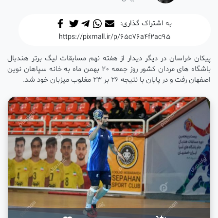
به اشتراک گذاری:
https://pixmall.ir/p/65c76a4f2ac95
پیکان خراسان در دیگر دیدار از هفته نهم مسابقات لیگ برتر هندبال
باشگاه های مردان کشور روز جمعه 20 بهمن ماه به خانه سپاهان نوین
اصفهان رفت و در پایان با نتیجه 26 بر 23 مغلوب میزبان خود شد.