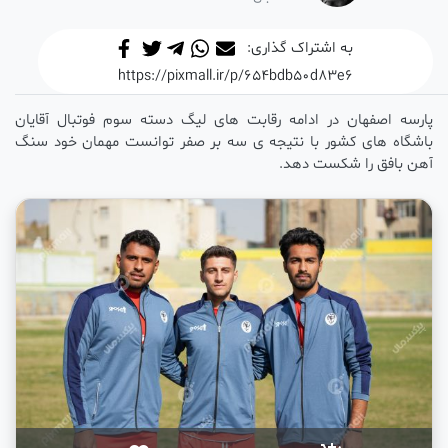
به اشتراک گذاری:
https://pixmall.ir/p/654bdb50d83e6
پارسه اصفهان در ادامه رقابت های لیگ دسته سوم فوتبال آقایان
باشگاه های کشور با نتیجه ی سه بر صفر توانست مهمان خود سنگ
آهن بافق را شکست دهد.