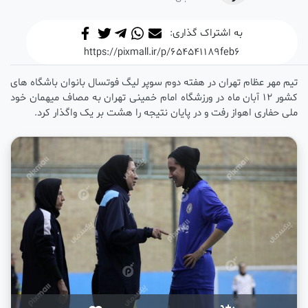
به اشتراک گذاری:
https://pixmall.ir/p/654541189feb6
تیم مهر عظام تهران در هفته دوم سوپر لیگ فوتسال بانوان باشگاه های
کشور 12 آبان ماه در ورزشگاه امام خمینی تهران به مصاف میهمان خود
ملی حفاری اهواز رفت و در پایان نتیجه را هشت بر یک واگذار کرد.