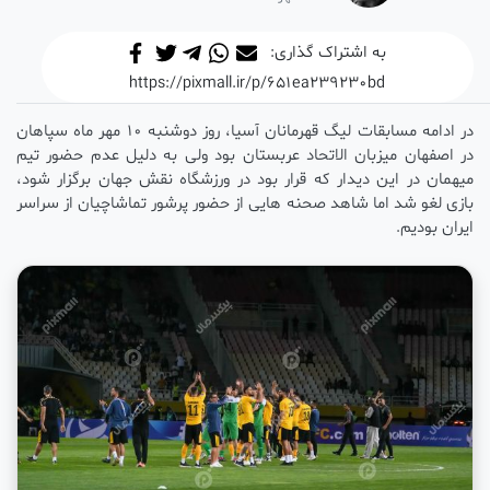
به اشتراک گذاری:
https://pixmall.ir/p/651ea239230bd
در ادامه مسابقات لیگ قهرمانان آسیا، روز دوشنبه 10 مهر ماه سپاهان
در اصفهان میزبان الاتحاد عربستان بود ولی به دلیل عدم حضور تیم
میهمان در این دیدار که قرار بود در ورزشگاه نقش جهان برگزار شود،
بازی لغو شد اما شاهد صحنه هایی از حضور پرشور تماشاچیان از سراسر
ایران بودیم.