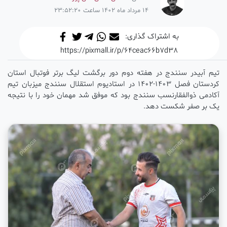
14 مرداد ماه 1402 ساعت 23:52:20
به اشتراک گذاری:
https://pixmall.ir/p/64ceac66b7d38
تیم آبیدر سنندج در هفته دوم دور برگشت لیگ برتر فوتبال استان
کردستان فصل 1403-1402 در استادیوم استقلال سنندج میزبان تیم
آکادمی ذوالفقارنسب سنندج بود که موفق شد مهمان خود را با نتیجه
یک بر صفر شکست دهد.