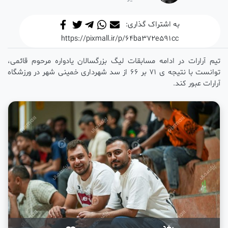
به اشتراک گذاری:
https://pixmall.ir/p/64ba372e591cc
تیم آرارات در ادامه مسابقات لیگ بزرگسالان یادواره مرحوم قائمی،
توانست با نتیجه ی 71 بر 66 از سد شهرداری خمینی شهر در ورزشگاه
آرارات عبور کند.