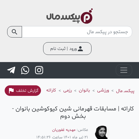
search
person
ورود | ثبت نام
flag
ورزشی
بانوان
رزمی
کاراته
پیکسـ مال
گزارش تخلف
کاراته | مسابقات قهرمانی شین کیوکوشین بانوان -
بخش دوم
عکاس:
مهدیه غفوریان
21 تیر ماه 1401 ساعت 14:51:26