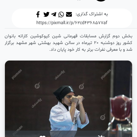
به اشتراک گذاری:
https://pixmall.ir/p/62cd4368577af
بخش دوم گزارش مسابقات قهرمانی شین کیوکوشین کاراته بانوان
کشور روز دوشنبه 20 تیرماه در سالن شهید بهشتی شهر مشهد برگزار
شد و با معرفی نفرات برتر به کار خود پایان داد.