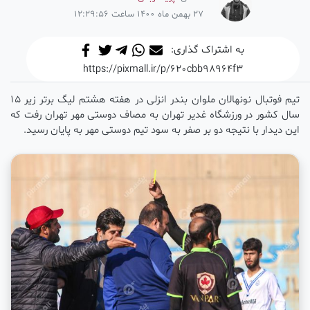
27 بهمن ماه 1400 ساعت 12:29:56
به اشتراک گذاری:
https://pixmall.ir/p/620cbb98964f3
تیم فوتبال نونهالان ملوان بندر انزلی در هفته هشتم لیگ برتر زیر ۱۵
سال کشور در ورزشگاه غدیر تهران به مصاف دوستی مهر تهران رفت که
این دیدار با نتیجه دو بر صفر به سود تیم دوستی مهر به پایان رسید.