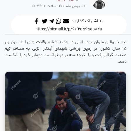
07 بهمن ماه 1400 ساعت 17:34:11
به اشتراک گذاری:
https://pixmall.ir/p/61f2a565eb82a
تیم نونهالان ملوان بندر انزلی در هفته ششم رقابت های لیگ برتر زیر
۱۵ سال کشور، در زمین ورزشی شهدای آبکنار انزلی به مصاف تیم
صنعت گیلان رفت و با نتیجه سه بر دو توانست مهمان خود را شکست
دهد.