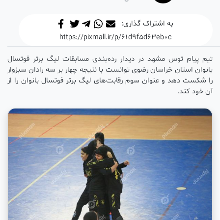
به اشتراک گذاری:
https://pixmall.ir/p/61d9f5d63eb0c
تیم پیام توس مشهد در دیدار رده‌بندی مسابقات لیگ برتر فوتسال
بانوان استان خراسان رضوی توانست با نتیجه چهار بر سه رادان سبزوار
را شکست دهد و عنوان سوم رقابت‌های لیگ برتر فوتسال بانوان را از
آن خود کند.