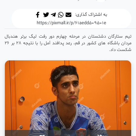
به اشتراک گذاری:
https://pixmall.ir/p/61aedd509501e
تیم ستارگان دشتستان در مرحله چهارم دور رفت لیگ برتر هندبال
مردان باشگاه های کشور در قم، رعد پدافند آمل را با نتیجه 28 بر 26
شکست داد.