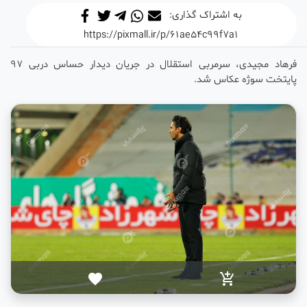
به اشتراک گذاری:
https://pixmall.ir/p/61ae54c99f7a1
فرهاد مجیدی، سرمربی استقلال در جریان دیدار حساس دربی 97
پایتخت سوژه عکاس شد.
favorite
add_shopping_cart