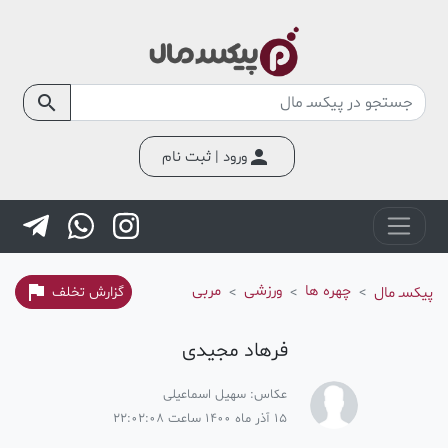
search
person
ورود | ثبت نام
flag
چهره ها
ورزشی
مربی
پیکسـ مال
گزارش تخلف
فرهاد مجیدی
عکاس: سهیل اسماعیلی
15 آذر ماه 1400 ساعت 22:02:08