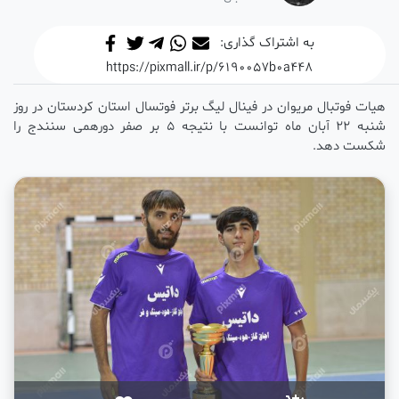
به اشتراک گذاری:
https://pixmall.ir/p/6190057b0a448
هیات فوتبال مریوان در فینال لیگ برتر فوتسال استان کردستان در روز
شنبه 22 آبان ماه توانست با نتیجه 5 بر صفر دورهمی سنندج را
شکست دهد.