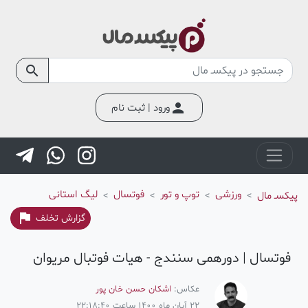
search
person
ورود | ثبت نام
ورزشی
توپ و تور
فوتسال
لیگ استانی
پیکسـ مال
flag
گزارش تخلف
فوتسال | دورهمی سنندج - هیات فوتبال مریوان
عکاس:
اشکان حسن خان پور
22 آبان ماه 1400 ساعت 22:18:40