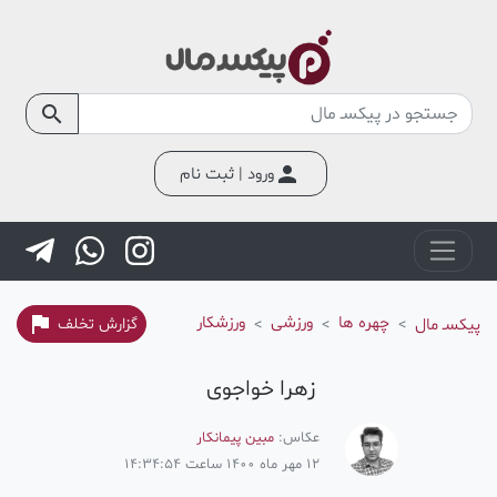
search
person
ورود | ثبت نام
flag
چهره ها
ورزشی
ورزشکار
پیکسـ مال
گزارش تخلف
زهرا خواجوی
عکاس:
مبین پیمانکار
12 مهر ماه 1400 ساعت 14:34:54