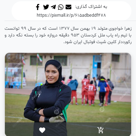
به اشتراک گذاری:
https://pixmall.ir/p/615adbeddf478
زهرا خواجوی متولد 19 بهمن سال 1377 است که در سال 99 توانست
با تیم راه یاب ملل کردستان 953 دقیقه دروازه خود را بسته نگه دارد و
رکورددار کلین شیت فوتبال ایران شود.
favorite
add_shopping_cart