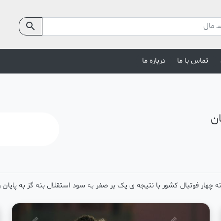
search
تماس با ما
درباره ما
ان
 چهار فوتبال کشور با نتیجه ی یک بر صفر به سود استقلال بنه گز به پایان 