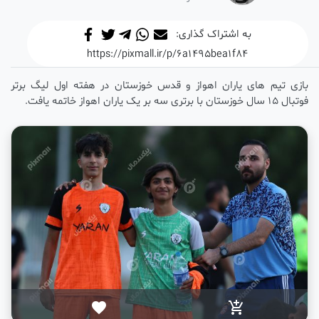
به اشتراک گذاری:
https://pixmall.ir/p/6a1495bea1f84
بازی تیم های یاران اهواز و قدس خوزستان در هفته اول لیگ برتر
فوتبال ۱۵ سال خوزستان با برتری سه بر یک یاران اهواز خاتمه یافت.
favorite
add_shopping_cart