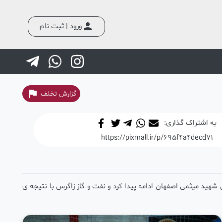
person
ورود | ثبت نام
flag
گزارش تخلف
به اشتراک گذاری:
https://pixmall.ir/p/695f4a4decd71
 شهید میثمی اصفهان ادامه پیدا کرد و نفت و گاز زاگرس با نتیجه ی