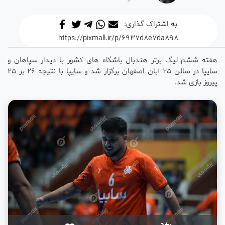
به اشتراک گذاری:
https://pixmall.ir/p/6937d8e7da898
هفته ششم لیگ برتر هندبال باشگاه های کشور با دیدار سپاهان و
سایپا در سالن 25 آبان اصفهان برگزار شد و سایپا با نتیجه 26 بر 25
پیروز بازی شد.