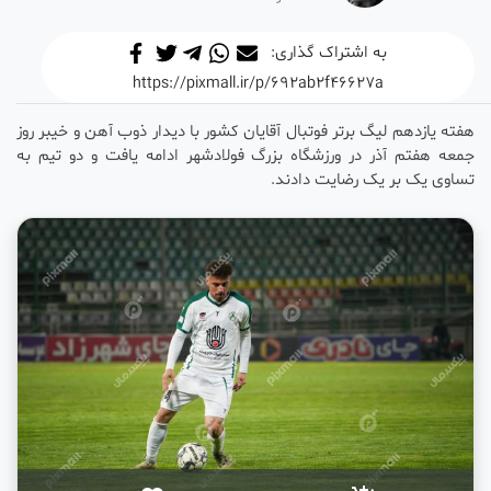
به اشتراک گذاری:
https://pixmall.ir/p/692ab2f46627a
هفته یازدهم لیگ برتر فوتبال آقایان کشور با دیدار ذوب آهن و خیبر روز
جمعه هفتم آذر در ورزشگاه بزرگ فولادشهر ادامه یافت و دو تیم به
تساوی یک بر یک رضایت دادند.