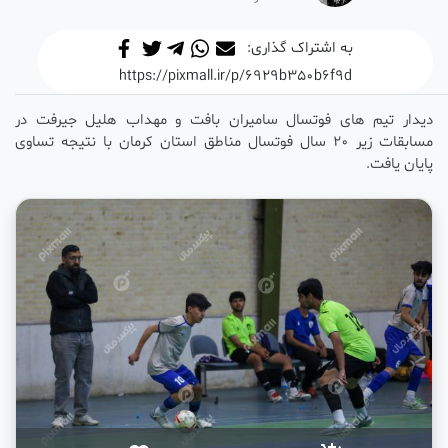
به اشتراک گذاری:
https://pixmall.ir/p/6929b350b6f9d
دیدار تیم های فوتسال سامیران بافت و مهداب هلیل جیرفت در
مسابقات زیر 20 سال فوتسال مناطق استان کرمان با نتیجه تساوی
پایان یافت.