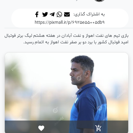
به اشتراک گذاری:
https://pixmall.ir/p/6925e55005db9
بازی تیم های نفت اهواز و نفت آبادان در هفته هشتم لیگ برتر فوتبال
امید فوتبال کشور با برد دو بر صفر نفت اهواز به اتمام رسید.
favorite
add_shopping_cart