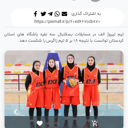
به اشتراک گذاری:
https://pixmall.ir/p/60ed667ccb870
تیم تیروژ الف در مسابقات بسکتبال سه نفره باشگاه های استان
کردستان توانست با نتیجه 18 بر 5 تیم زاگرس را شکست دهد.
favorite
add_shopping_cart