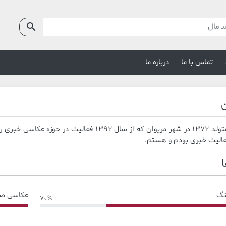
search
تماس با ما
درباره ما
ن
دانا خورمهر متولد 1372 در شهر مریوان که از سال
الیت خبری بودم و هستم.
نگ
عکاسی ص
70%
40% Complete