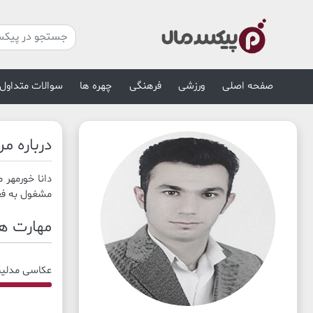
صفحه اصلی
ورزشی
فرهنگی
چهره ها
سوالات متداول
درباره م
مشغول به فع
مهارت ها
عکاسی مدلی
70% Complete