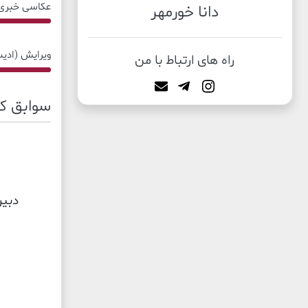
عکاسی خبری
دانا خورمهر
80% Complete
ویرایش (اد
راه های ارتباط با من
80% Complete
سوابق کا
دبیر