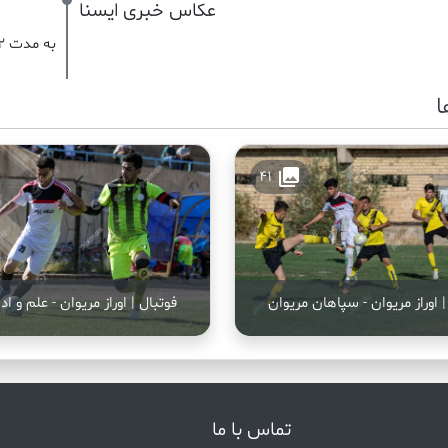
عکاس خبری ایسنا
به مدت 2 سال
ا
collections
41
| اوراز مریوان - سپاهان مریوان
فوتبال | اوراز مریوان - علم و ا
تماس با ما