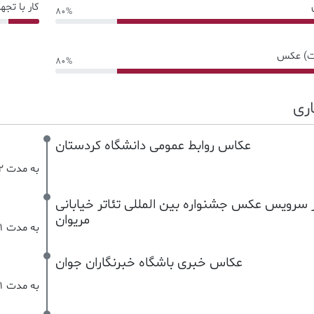
کار با تجه
80%
10% Complete
یت) عکس
80%
ری
عکاس روابط عمومی دانشگاه کردستان
به مدت 2 سال
 سرویس عکس جشنواره بین المللی تئاتر خیابانی
مریوان
به مدت 1 سال
عکاس خبری باشگاه خبرنگاران جوان
به مدت 1 سال