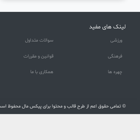
لینک های مفید
ورزشی
سوالات متداول
فرهنگی
قوانین و مقررات
چهره ها
همکاری با ما
© تمامی حقوق اعم از طرح قالب و محتوا برای
پیکس مال
محفوظ است. 1405-
دسته بندی اول
دسته بندی
همه
همه
دسته بندی چهارم
استان