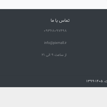
تماس با ما
09368097498
info@pixmall.ir
از ساعت 9 الی 21
1399
 دوم
دسته بندی سوم
همه
سال