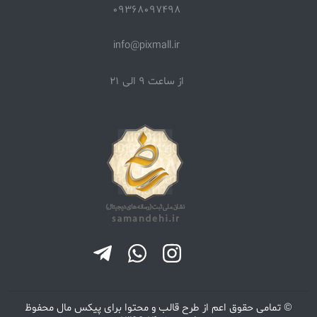
09368097498
دسته بندی اول
همه
info@pixmall.ir
دسته بندی دوم
از ساعت 9 الی 21
همه
دسته بندی سوم
همه
دسته بندی چهارم
همه
استان
همه
سال
همه
© تمامی حقوق اعم از طرح قالب و محتوا برای
پیکس مال
محفوظ