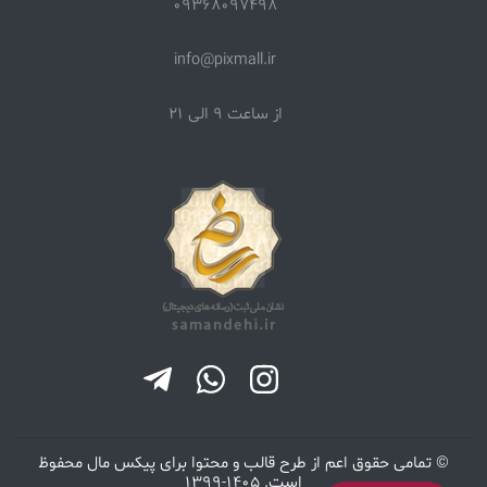
09368097498
دسته بندی اول
همه
info@pixmall.ir
دسته بندی دوم
از ساعت 9 الی 21
همه
دسته بندی سوم
همه
دسته بندی چهارم
همه
استان
همه
سال
همه
© تمامی حقوق اعم از طرح قالب و محتوا برای
پیکس مال
محفوظ
است. 1405-1399