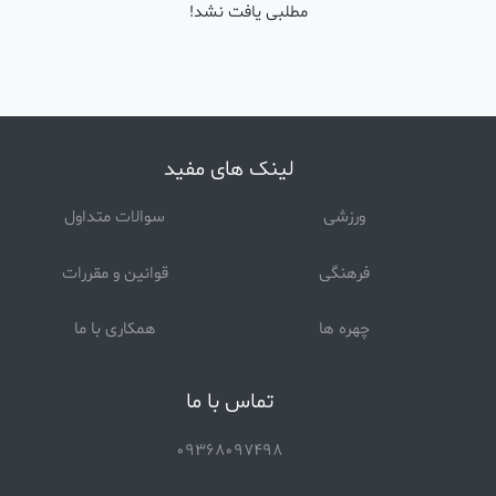
مطلبی یافت نشد!
لینک های مفید
ورزشی
سوالات متداول
فرهنگی
قوانین و مقررات
چهره ها
همکاری با ما
تماس با ما
09368097498
دسته بندی اول
همه